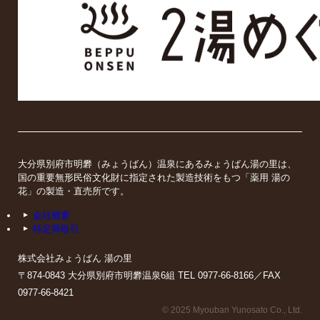
大分県別府市明礬（みょうばん）温泉にあるみょうばん湯の里は、
国の重要無形民俗文化財に指定された製造技術をもつ「薬用 湯の
花」の製造・直売所です。
会社概要
特定商取引
株式会社みょうばん 湯の里
〒874-0843 大分県別府市明礬温泉6組 TEL 0977-66-8166／FAX
0977-66-8421
© 2025 Myouban Yunosato Co., Ltd.