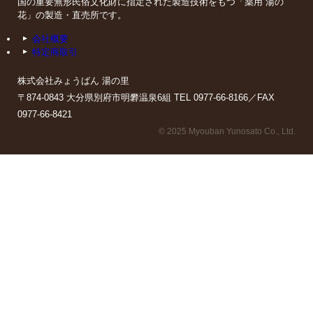
国の重要無形民俗文化財に指定された製造技術をもつ「薬用 湯の
花」の製造・直売所です。
会社概要
特定商取引
株式会社みょうばん 湯の里
〒874-0843 大分県別府市明礬温泉6組 TEL 0977-66-8166／FAX
0977-66-8421
© 2025 Myouban Yunosato Co., Ltd.