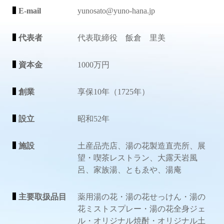
E-mail
yunosato@yuno-hana.jp
代表者
代表取締役 飯倉 里美
資本金
1000万円
創業
享保10年（1725年）
設立
昭和52年
施設
土産品売店、湯の花製造直売所、展
望・喫茶レストラン、大露天岩風
呂、家族湯、ともゑや、湯庵
主要取扱品目
薬用湯の花・湯の花せっけん・湯の
花ミストスプレー・湯の花全身ジェ
ル・オリジナル焼酎・オリジナル土