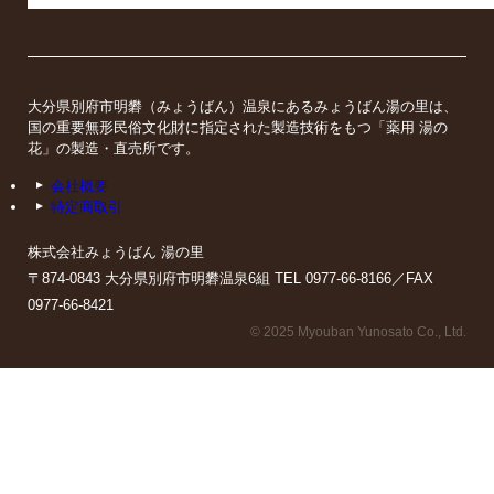
大分県別府市明礬（みょうばん）温泉にあるみょうばん湯の里は、
国の重要無形民俗文化財に指定された製造技術をもつ「薬用 湯の
花」の製造・直売所です。
会社概要
特定商取引
株式会社みょうばん 湯の里
〒874-0843 大分県別府市明礬温泉6組 TEL 0977-66-8166／FAX
0977-66-8421
© 2025 Myouban Yunosato Co., Ltd.