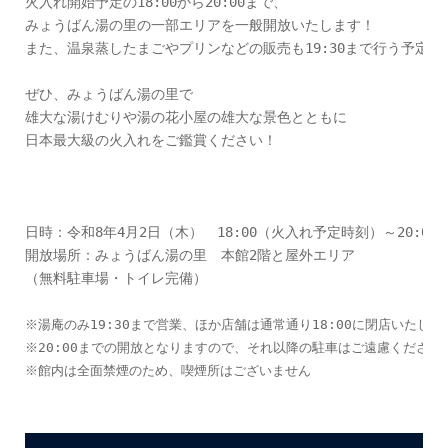
火入れ開始予定の18:00から20:00まで、

みょうばん湯の里の一部エリアを一般開放いたします！

また、温泉蒸したまごやプリンなどの販売も19:30まで行う予定です
ぜひ、みょうばん湯の里で

雄大な湯けむりや湯の花小屋の雄大な景色とともに

日本最大級の火入れをご鑑賞ください！

日時：令和8年4月2日（木）　18:00（火入れ予定時刻）～20:00

開放場所：みょうばん湯の里　本館2階と屋外エリア

（無料駐車場・トイレ完備）

※湯庵のみ19:30まで営業、ほか店舗は通常通り18:00に閉店いたしま
※20:00までの開放となりますので、それ以降の駐車はご遠慮ください
※館内は全面禁煙のため、喫煙所はございません
