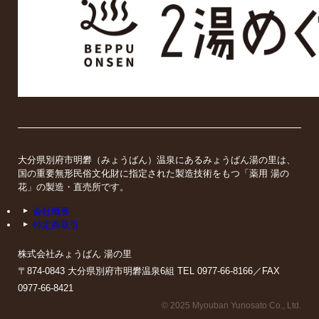
大分県別府市明礬（みょうばん）温泉にあるみょうばん湯の里は、
国の重要無形民俗文化財に指定された製造技術をもつ「薬用 湯の
花」の製造・直売所です。
会社概要
特定商取引
株式会社みょうばん 湯の里
〒874-0843 大分県別府市明礬温泉6組 TEL 0977-66-8166／FAX
0977-66-8421
© 2025 Myouban Yunosato Co., Ltd.