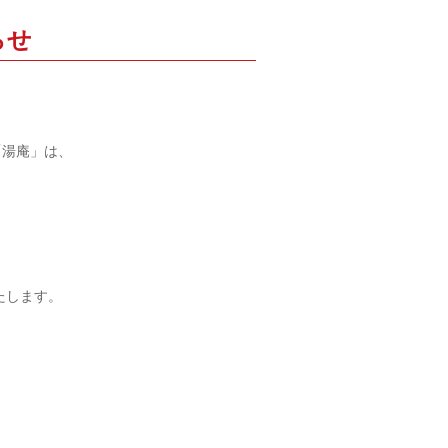
らせ
。
「湯庵」は、
たします。