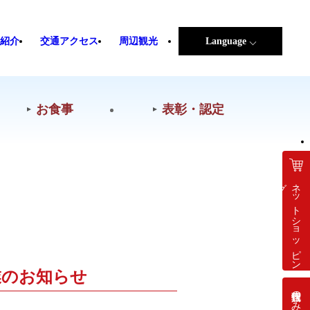
紹介
交通アクセス
周辺観光
Language
お食事
表彰・認定
グ
ネット
シ
ョ
ッ
ピ
ン
業のお知らせ
旅行代理店の